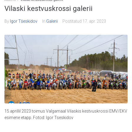
Vilaski kestvuskrossi galerii
By
Igor Tšeskidov
In
Galerii
Postitatud
17. apr. 2023
15.aprillil 2023 toimus Valgamaal Vilaskis kestvuskrossi EMV/EKV
esimene etapp. Fotod: Igor Tseskidov