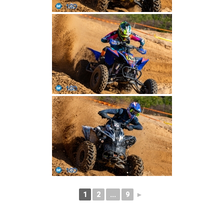
1
2
...
9
►