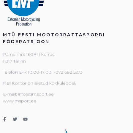
MTÜ EESTI MOOTORRATTASPORDI
FÖDERATSIOON
Pärnu mnt 160F II korrus,
11317 Tallinn
Telefon E-R 10:00-17:00: +372 682 5273
NB! Kontor on avatud kokkuleppel.
E-mail: info(at)msport.ee
www.msport.ee