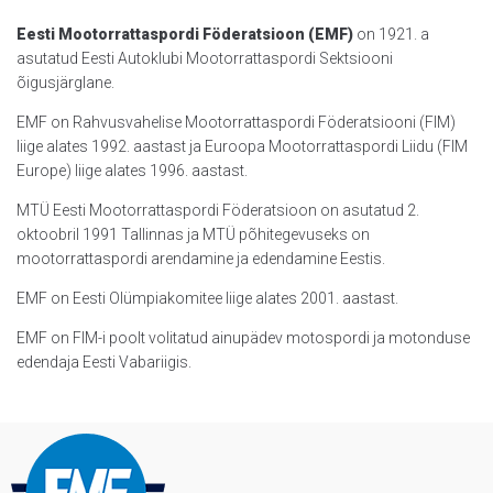
Eesti Mootorrattaspordi Föderatsioon (EMF)
on 1921. a
asutatud Eesti Autoklubi Mootorrattaspordi Sektsiooni
õigusjärglane.
EMF on Rahvusvahelise Mootorrattaspordi Föderatsiooni (FIM)
liige alates 1992. aastast ja Euroopa Mootorrattaspordi Liidu (FIM
Europe) liige alates 1996. aastast.
MTÜ Eesti Mootorrattaspordi Föderatsioon on asutatud 2.
oktoobril 1991 Tallinnas ja MTÜ põhitegevuseks on
mootorrattaspordi arendamine ja edendamine Eestis.
EMF on Eesti Olümpiakomitee liige alates 2001. aastast.
EMF on FIM-i poolt volitatud ainupädev motospordi ja motonduse
edendaja Eesti Vabariigis.