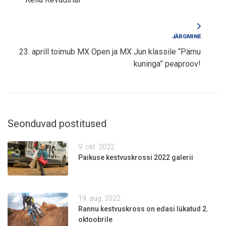
JÄRGMINE
23. aprill toimub MX Open ja MX Jun klassile “Pärnu
kuninga” peaproov!
Seonduvad postitused
9. okt. 2022
Paikuse kestvuskrossi 2022 galerii
19. aug. 2022
Rannu kestvuskross on edasi lükatud 2.
oktoobrile