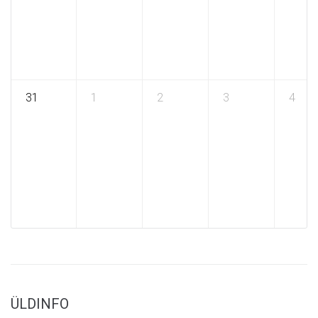
31
1
2
3
4
ÜLDINFO