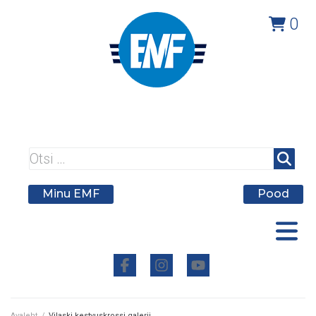
0
A member federation of
Minu EMF
Pood
Avaleht
/
Vilaski kestvuskrossi galerii