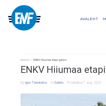
AVALEHT
M
A member federation of
Avaleht
/
ENKV Hiiumaa etapi galerii
ENKV Hiiumaa etapi 
By
Igor Tšeskidov
In
Galerii
Postitatud
7. aug. 2023