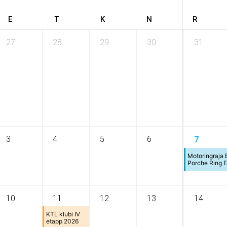
E
T
K
N
R
27
28
29
30
31
3
4
5
6
7
Motoringraja
Porche Ring 
10
11
12
13
14
KTL klubi IV
etapp 2026