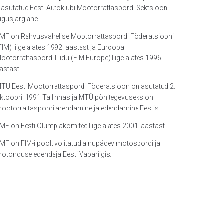
 asutatud Eesti Autoklubi Mootorrattaspordi Sektsiooni
igusjärglane.
MF on Rahvusvahelise Mootorrattaspordi Föderatsiooni
FIM) liige alates 1992. aastast ja Euroopa
ootorrattaspordi Liidu (FIM Europe) liige alates 1996.
astast.
TÜ Eesti Mootorrattaspordi Föderatsioon on asutatud 2.
ktoobril 1991 Tallinnas ja MTÜ põhitegevuseks on
ootorrattaspordi arendamine ja edendamine Eestis.
MF on Eesti Olümpiakomitee liige alates 2001. aastast.
MF on FIM-i poolt volitatud ainupädev motospordi ja
otonduse edendaja Eesti Vabariigis.