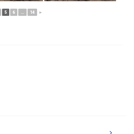
5
6
...
14
►