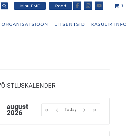
Minu EMF
Pood
0
ORGANISATSIOON
LITSENTSID
KASULIK INFO
VÕISTLUSKALENDER
august
Today
2026