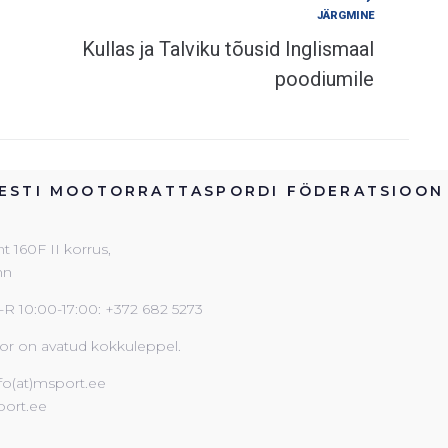
JÄRGMINE
Kullas ja Talviku tõusid Inglismaal
poodiumile
ESTI MOOTORRATTASPORDI FÖDERATSIOON
 160F II korrus,
inn
-R 10:00-17:00: +372 682 5273
or on avatud kokkuleppel.
nfo(at)msport.ee
ort.ee