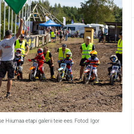
e Hiiumaa etapi galerii teie ees. Fotod: Igor