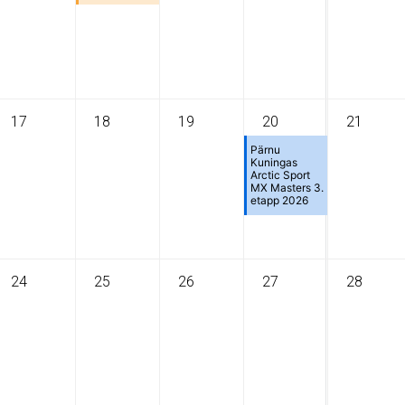
17
18
19
20
21
Pärnu
Kuningas
Arctic Sport
MX Masters 3.
etapp 2026
24
25
26
27
28