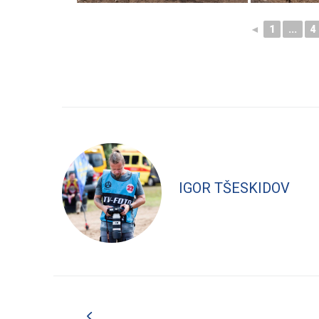
◄
1
...
4
IGOR TŠESKIDOV