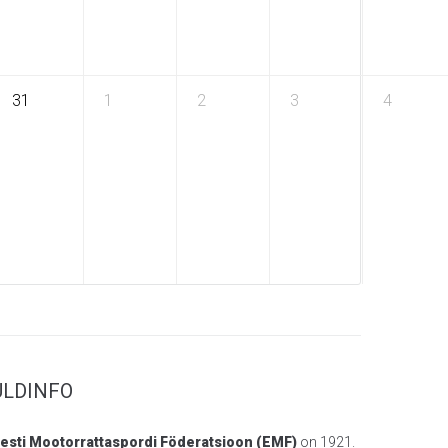
31
1
2
3
4
ÜLDINFO
esti Mootorrattaspordi Föderatsioon (EMF)
on 1921.