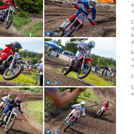
a
õ
E
(
M
a
M
o
m
E
E
m