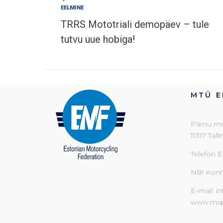
EELMINE
TRRS Mototriali demopäev – tule
tutvu uue hobiga!
MTÜ E
Pärnu mnt
11317 Tall
Telefon E
NB! Kont
E-mail: i
www.msp