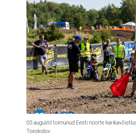
05.augustil toimunud Eesti noorte karikavõistlus
Tseskidov