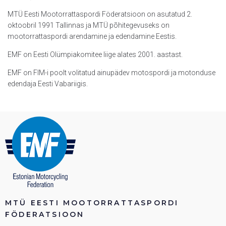
MTÜ Eesti Mootorrattaspordi Föderatsioon on asutatud 2.
oktoobril 1991 Tallinnas ja MTÜ põhitegevuseks on
mootorrattaspordi arendamine ja edendamine Eestis.
EMF on Eesti Olümpiakomitee liige alates 2001. aastast.
EMF on FIM-i poolt volitatud ainupädev motospordi ja motonduse
edendaja Eesti Vabariigis.
MTÜ EESTI MOOTORRATTASPORDI
FÖDERATSIOON