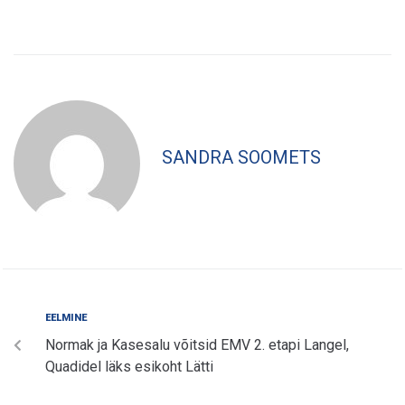
SANDRA SOOMETS
EELMINE
Normak ja Kasesalu võitsid EMV 2. etapi Langel,
Quadidel läks esikoht Lätti