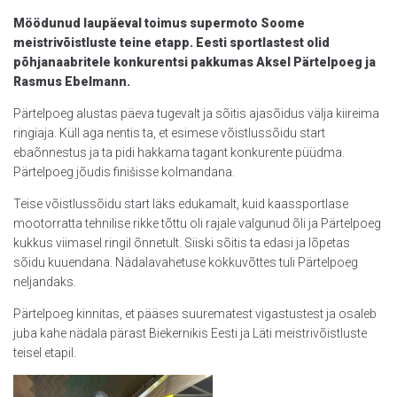
Möödunud laupäeval toimus supermoto Soome
meistrivõistluste teine etapp. Eesti sportlastest olid
põhjanaabritele konkurentsi pakkumas Aksel Pärtelpoeg ja
Rasmus Ebelmann.
Pärtelpoeg alustas päeva tugevalt ja sõitis ajasõidus välja kiireima
ringiaja. Küll aga nentis ta, et esimese võistlussõidu start
ebaõnnestus ja ta pidi hakkama tagant konkurente püüdma.
Pärtelpoeg jõudis finišisse kolmandana.
Teise võistlussõidu start läks edukamalt, kuid kaassportlase
mootorratta tehnilise rikke tõttu oli rajale valgunud õli ja Pärtelpoeg
kukkus viimasel ringil õnnetult. Siiski sõitis ta edasi ja lõpetas
sõidu kuuendana. Nädalavahetuse kokkuvõttes tuli Pärtelpoeg
neljandaks.
Pärtelpoeg kinnitas, et pääses suurematest vigastustest ja osaleb
juba kahe nädala pärast Biekernikis Eesti ja Läti meistrivõistluste
teisel etapil.