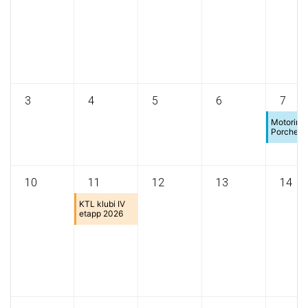
3
4
5
6
7
Motoring
Porche R
10
11
12
13
14
KTL klubi IV
etapp 2026