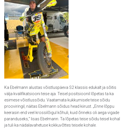
Ka Ebelmann alustas võistluspäeva S2 klassis edukalt ja sõitis
välja kvalifikatsiooni teise aja. Teisel positsioonil lõpetas ta ka
esimese võistlussõidu. Vaatamata kukkumisele teise sõidu
prooviringil, näitas Ebelmann sõidus head kiirust. „Enne lõppu
keerasin end veel krossilõigul kõhuli, kuid õnneks oli aega vigade
paranduseks,“ lisas Ebelmann. Ta lõpetas teise sõidu teisel kohal
ja tuli ka nädalavahetuse kokkuvõttes teisele kohale.