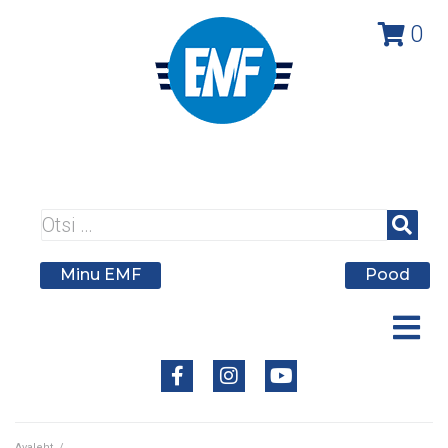
0
A member federation of
Minu EMF
Pood
Avaleht
/