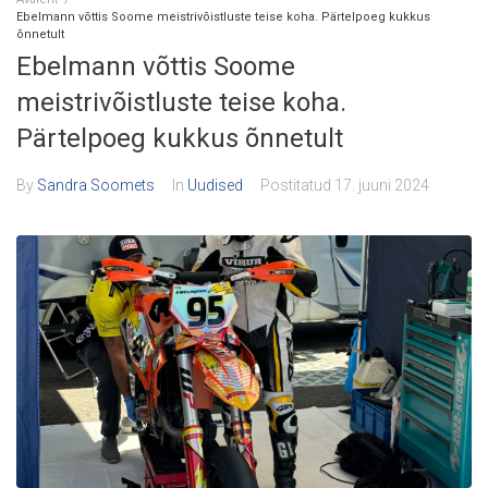
Ebelmann võttis Soome meistrivõistluste teise koha. Pärtelpoeg kukkus
õnnetult
Ebelmann võttis Soome
meistrivõistluste teise koha.
Pärtelpoeg kukkus õnnetult
By
Sandra Soomets
In
Uudised
Postitatud
17. juuni 2024