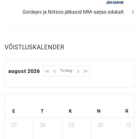
JÄRGMINE
Gordejev ja Niitsoo jätkasid MM-sarjas edukalt
VÕISTLUSKALENDER
august 2026
Today
E
T
K
N
R
27
28
29
30
31