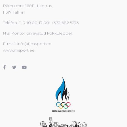
Pärnu mnt 160F II korrus,
11317 Tallinn
Telefon E-R 10:00-17:00: +372 682 5273
NB! Kontor on avatud kokkuleppel.
E-mail: info(at)msport.ee
www.msport.ee