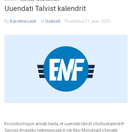
Uuendati Talvist kalendrit
By
Karoliina Leok
In
Uudised
Postitatud
21. jaan. 2025
Krossikomisjon annab teada, et uuendati talvist võistluskalendrit!
Seoses ilmastiku hetkeseisuga ei ole Äksi Motoklubil võimalik