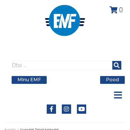
0
A member federation of
Minu EMF
Pood
Avaleht
/
Uuendati Talvist kalendrit