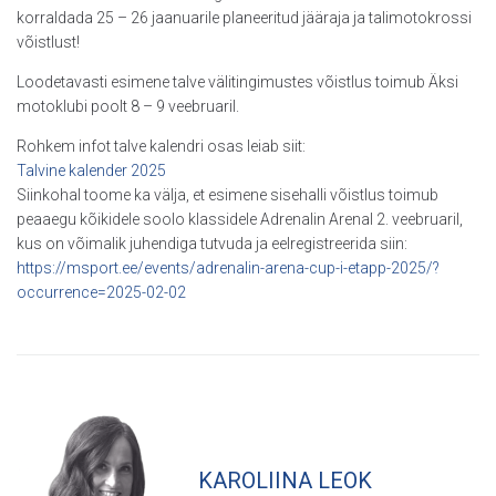
korraldada 25 – 26 jaanuarile planeeritud jääraja ja talimotokrossi
võistlust!
Loodetavasti esimene talve välitingimustes võistlus toimub Äksi
motoklubi poolt 8 – 9 veebruaril.
Rohkem infot talve kalendri osas leiab siit:
Talvine kalender 2025
Siinkohal toome ka välja, et esimene sisehalli võistlus toimub
peaaegu kõikidele soolo klassidele Adrenalin Arenal 2. veebruaril,
kus on võimalik juhendiga tutvuda ja eelregistreerida siin:
https://msport.ee/events/adrenalin-arena-cup-i-etapp-2025/?
occurrence=2025-02-02
KAROLIINA LEOK