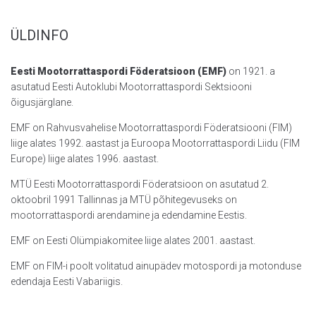
ÜLDINFO
Eesti Mootorrattaspordi Föderatsioon (EMF)
on 1921. a
asutatud Eesti Autoklubi Mootorrattaspordi Sektsiooni
õigusjärglane.
EMF on Rahvusvahelise Mootorrattaspordi Föderatsiooni (FIM)
liige alates 1992. aastast ja Euroopa Mootorrattaspordi Liidu (FIM
Europe) liige alates 1996. aastast.
MTÜ Eesti Mootorrattaspordi Föderatsioon on asutatud 2.
oktoobril 1991 Tallinnas ja MTÜ põhitegevuseks on
mootorrattaspordi arendamine ja edendamine Eestis.
EMF on Eesti Olümpiakomitee liige alates 2001. aastast.
EMF on FIM-i poolt volitatud ainupädev motospordi ja motonduse
edendaja Eesti Vabariigis.