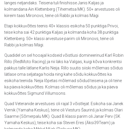
langes neljandaks. Teisena tuli finishisse Janis Kaljas ja
kolmandana Ain Klettenberg (Tihemetsa MK). 50+ arvestuses oli
kiireim taas Mironovs, teine oli Rabbi ja kolmas Mägi.
Etapi kokkuvõttes teenis 40+ klassis esikoha 50 punktiga Privoi,
teise koha sai 42 punktiga Kaljas ja kolmanda koha 38 punktiga
Klettenberg. 50+ klassi arvestuse parim oli Mironovs, teine oli
Rabbi ja kolmas Mägi.
Quadidel on sel hooajal kodseid võistlusi domineerinud Karl Robin
Rillo (RedMoto Racing) ja nii läks ka Valgas, kuigi kõva konkrentsi
pakkus talle lätlane Karlis Neija. Rillo suutis siiski mõlemas sõidus
lätlase oma seljataga hoida ning kahe sõidu kokkuvõttes ka
esikoha teenida. Neija lõpetas mõlemad sõidud teisena ja oli teine
ka päeva kokkuvõttes. Kolmas oli mõlemas sõidus ja ka päeva
kokkuvõttes Sigmund Villumsons.
Quad Veteranide arvestuses oli rajal 3 võistlejat. Esikoha sai Janek
Vernik (Yamaha Keskus), teine oli Viesturs Šaurinš ja kolmas Olari
Saarme (Sõmerpalu MK). Quad B klassi parim oli Janar Perv (SK
Yamaha Keskus), teise koha sai Steven Eres (Äksi39Team) ja
kolmanda koha Mihkel Mürk (Paikuse MK).