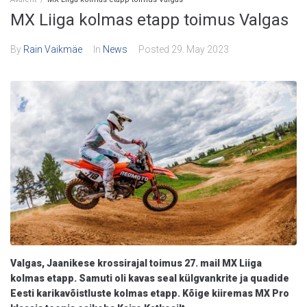
MX Liiga kolmas etapp toimus Valgas
By
Rain Vaikmäe
In
News
Posted
29. May 2023
Valgas, Jaanikese krossirajal toimus 27. mail MX Liiga
kolmas etapp. Samuti oli kavas seal külgvankrite ja quadide
Eesti karikavõistluste kolmas etapp. Kõige kiiremas MX Pro