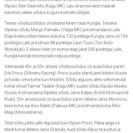
lõpuks Sten Saarniits (Kagu MK). Lipu eiramise eest määrati
karistusi selles sõidus koguni kolmele sõitjale.
Teises võistlussõidus oli teistest kiirem taas Kungla. Teisena
lõpetas sõidu Margo Pärnaku (Valga MK) ja kolmandana Lukk.
Etapi kokkuvõttes teenis esikoha 120 punktiga Kungla, teine oli 104
punktiga Lukk ja kolmas 88 punktiga Lauri Tusis (Türi Auto-
Motoklubi). E klassi liider on kolme etapi järel 290 punktiga Lukk,
Kungla kaotab teisena talle nelja punktiga.
Veteranide 40+ ja 50+ ühises võistlussõidus oli avasõidus parim
Erki Privoi (Sõmeru Racing). Privoi suutis stardi järel liidriks tõusta
ja hoidis oma koha kuni finishini. Sõidu alguses alles seitsmendal
kohal olnud Taimar Taaber (Kagu MK) suutis sõidu lõpuks teiseks
tõusta. Kolmandana lõpetas sõidu Janis Kaljas (Kohili Motospordi
Klubi). 50+ arvestuses oli avasõidus parim lätlane Janis Mironovs,
teise koha sai Aivo Rabbi (Paikuse MK) ja kolmanda koha Riho
Mägi (Motoextreme).
Teist sõitu juhtis jälle algusest kuni lõpuni Privoi. Pikka aega oli
teisel kohal lätlane Janis Grazulis, kuid sõidu lõpus ta kustus ja