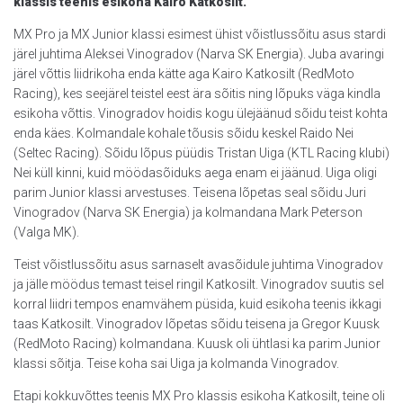
klassis teenis esikoha Kairo Katkosilt.
MX Pro ja MX Junior klassi esimest ühist võistlussõitu asus stardi
järel juhtima Aleksei Vinogradov (Narva SK Energia). Juba avaringi
järel võttis liidrikoha enda kätte aga Kairo Katkosilt (RedMoto
Racing), kes seejärel teistel eest ära sõitis ning lõpuks väga kindla
esikoha võttis. Vinogradov hoidis kogu ülejäänud sõidu teist kohta
enda käes. Kolmandale kohale tõusis sõidu keskel Raido Nei
(Seltec Racing). Sõidu lõpus püüdis Tristan Uiga (KTL Racing klubi)
Nei küll kinni, kuid möödasõiduks aega enam ei jäänud. Uiga oligi
parim Junior klassi arvestuses. Teisena lõpetas seal sõidu Juri
Vinogradov (Narva SK Energia) ja kolmandana Mark Peterson
(Valga MK).
Teist võistlussõitu asus sarnaselt avasõidule juhtima Vinogradov
ja jälle möödus temast teisel ringil Katkosilt. Vinogradov suutis sel
korral liidri tempos enamvähem püsida, kuid esikoha teenis ikkagi
taas Katkosilt. Vinogradov lõpetas sõidu teisena ja Gregor Kuusk
(RedMoto Racing) kolmandana. Kuusk oli ühtlasi ka parim Junior
klassi sõitja. Teise koha sai Uiga ja kolmanda Vinogradov.
Etapi kokkuvõttes teenis MX Pro klassis esikoha Katkosilt, teine oli