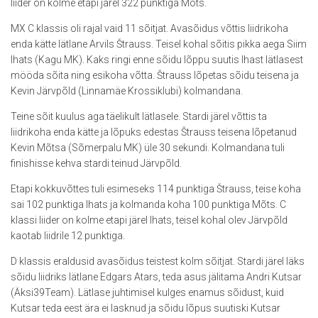
liider on kolme etapi järel 322 punktiga Mõts.
MX C klassis oli rajal vaid 11 sõitjat. Avasõidus võttis liidrikoha
enda kätte lätlane Arvils Štrauss. Teisel kohal sõitis pikka aega Siim
Ihats (Kagu MK). Kaks ringi enne sõidu lõppu suutis Ihast lätlasest
mööda sõita ning esikoha võtta. Štrauss lõpetas sõidu teisena ja
Kevin Järvpõld (Linnamäe Krossiklubi) kolmandana.
Teine sõit kuulus aga täelikult lätlasele. Stardi järel võttis ta
liidrikoha enda kätte ja lõpuks edestas Štrauss teisena lõpetanud
Kevin Mõtsa (Sõmerpalu MK) üle 30 sekundi. Kolmandana tuli
finishisse kehva stardi teinud Järvpõld.
Etapi kokkuvõttes tuli esimeseks 114 punktiga Štrauss, teise koha
sai 102 punktiga Ihats ja kolmanda koha 100 punktiga Mõts. C
klassi liider on kolme etapi järel Ihats, teisel kohal olev Järvpõld
kaotab liidrile 12 punktiga.
D klassis eraldusid avasõidus teistest kolm sõitjat. Stardi järel läks
sõidu liidriks lätlane Edgars Atars, teda asus jälitama Andri Kutsar
(Äksi39Team). Lätlase juhtimisel kulges enamus sõidust, kuid
Kutsar teda eest ära ei lasknud ja sõidu lõpus suutiski Kutsar