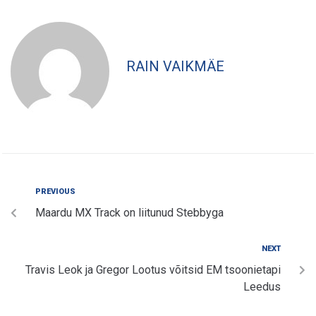
RAIN VAIKMÄE
PREVIOUS
Maardu MX Track on liitunud Stebbyga
NEXT
Travis Leok ja Gregor Lootus võitsid EM tsoonietapi
Leedus