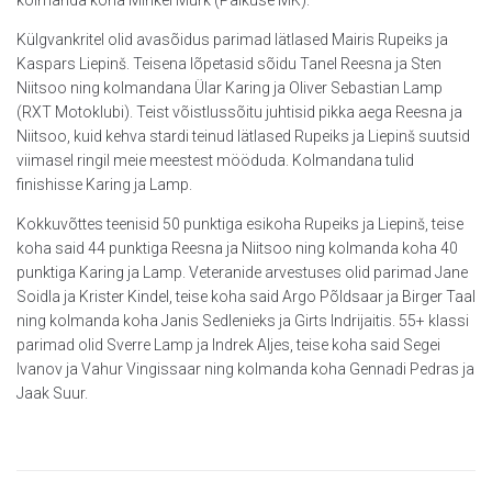
Külgvankritel olid avasõidus parimad lätlased Mairis Rupeiks ja
Kaspars Liepinš. Teisena lõpetasid sõidu Tanel Reesna ja Sten
Niitsoo ning kolmandana Ülar Karing ja Oliver Sebastian Lamp
(RXT Motoklubi). Teist võistlussõitu juhtisid pikka aega Reesna ja
Niitsoo, kuid kehva stardi teinud lätlased Rupeiks ja Liepinš suutsid
viimasel ringil meie meestest mööduda. Kolmandana tulid
finishisse Karing ja Lamp.
Kokkuvõttes teenisid 50 punktiga esikoha Rupeiks ja Liepinš, teise
koha said 44 punktiga Reesna ja Niitsoo ning kolmanda koha 40
punktiga Karing ja Lamp. Veteranide arvestuses olid parimad Jane
Soidla ja Krister Kindel, teise koha said Argo Põldsaar ja Birger Taal
ning kolmanda koha Janis Sedlenieks ja Girts Indrijaitis. 55+ klassi
parimad olid Sverre Lamp ja Indrek Aljes, teise koha said Segei
Ivanov ja Vahur Vingissaar ning kolmanda koha Gennadi Pedras ja
Jaak Suur.