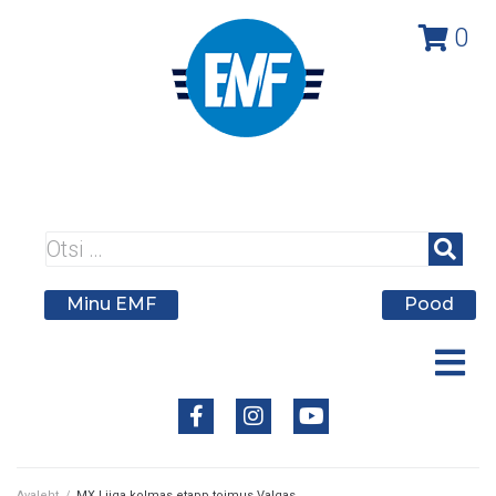
0
A member federation of
Minu EMF
Pood
Avaleht
/
MX Liiga kolmas etapp toimus Valgas