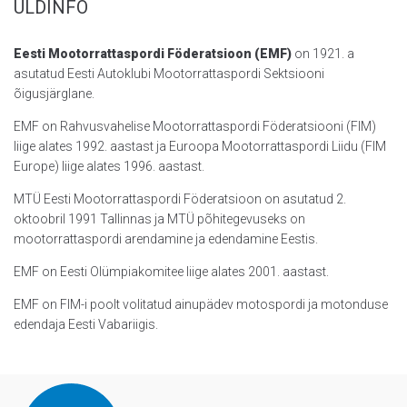
ÜLDINFO
Eesti Mootorrattaspordi Föderatsioon (EMF)
on 1921. a
asutatud Eesti Autoklubi Mootorrattaspordi Sektsiooni
õigusjärglane.
EMF on Rahvusvahelise Mootorrattaspordi Föderatsiooni (FIM)
liige alates 1992. aastast ja Euroopa Mootorrattaspordi Liidu (FIM
Europe) liige alates 1996. aastast.
MTÜ Eesti Mootorrattaspordi Föderatsioon on asutatud 2.
oktoobril 1991 Tallinnas ja MTÜ põhitegevuseks on
mootorrattaspordi arendamine ja edendamine Eestis.
EMF on Eesti Olümpiakomitee liige alates 2001. aastast.
EMF on FIM-i poolt volitatud ainupädev motospordi ja motonduse
edendaja Eesti Vabariigis.