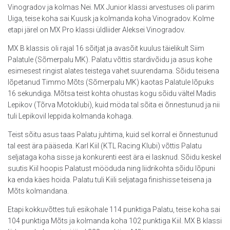
Vinogradov ja kolmas Nei. MX Junior klassi arvestuses oli parim
Uiga, teise koha sai Kuusk ja kolmanda koha Vinogradov. Kolme
etapi järel on MX Pro klassi üldliider Aleksei Vinogradov.
MX B klassis oli rajal 16 sõitjat ja avasõit kuulus täielikult Siim
Palatule (Sõmerpalu MK). Palatu võttis stardivõidu ja asus kohe
esimesest ringist alates teistega vahet suurendama. Sõidu teisena
lõpetanud Timmo Mõts (Sõmerpalu MK) kaotas Palatule lõpuks
16 sekundiga. Mõtsa teist kohta ohustas kogu sõidu vältel Madis
Lepikov (Tõrva Motoklubi), kuid möda tal sõita ei õnnestunud ja nii
tuli Lepikovil leppida kolmanda kohaga.
Teist sõitu asus taas Palatu juhtima, kuid sel korral ei õnnestunud
tal eest ära pääseda. Karl Kiil (KTL Racing Klubi) võttis Palatu
seljataga koha sisse ja konkurenti eest ära ei lasknud. Sõidu keskel
suutis Kiil hoopis Palatust mööduda ning liidrikohta sõidu lõpuni
ka enda käes hoida. Palatu tuli Kiili seljataga finishisse teisena ja
Mõts kolmandana.
Etapi kokkuvõttes tuli esikohale 114 punktiga Palatu, teise koha sai
104 punktiga Mõts ja kolmanda koha 102 punktiga Kiil. MX B klassi