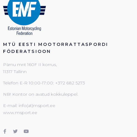
MTÜ EESTI MOOTORRATTASPORDI
FÖDERATSIOON
Pärnu mnt 160F II korrus,
11317 Tallinn
Telefon E-R 10:00-17:00: +372 682 5273
NB! Kontor on avatud kokkuleppel.
E-mail: info(at)msport.ee
www.msport.ee