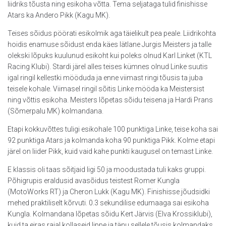
liidriks tõusta ning esikoha võtta. Tema seljataga tulid finishisse
Atars ka Andero Pikk (Kagu MK).
Teises sõidus pöörati esikolmik aga täielikult pea peale. Liidrikohta
hoidis enamuse sõidust enda käes lätlane Jurgis Meisters ja talle
olekski lõpuks kuulunud esikoht kui poleks olnud Karl Linket (KTL
Racing Klubi). Stardi järel alles teises kümnes olnud Linke suutis
igal ringil kellestki mööduda ja enne viimast ringi tõusis ta juba
teisele kohale. Viimasel ringil sõitis Linke mööda ka Meistersist
ning võttis esikoha. Meisters lõpetas sõidu teisena ja Hardi Prans
(Sõmerpalu MK) kolmandana.
Etapi kokkuvõttes tuligi esikohale 100 punktiga Linke, teise koha sai
92 punktiga Atars ja kolmanda koha 90 punktiga Pikk. Kolme etapi
järel on liider Pikk, kuid vaid kahe punkti kaugusel on temast Linke.
E klassis oli taas sõitjaid ligi 50 ja moodustada tuli kaks gruppi.
Põhigrupis eraldusid avasõidus teistest Romer Kungla
(MotoWorks RT) ja Cheron Lukk (Kagu MK). Finishisse jõudsidki
mehed praktiliselt kõrvuti. 0.3 sekundilise edumaaga sai esikoha
Kungla. Kolmandana lõpetas sõidu Kert Järvis (Elva Krossiklubi),
kuid ta eiras rajal kollaseid lippe ja tänu sellele tõusis kolmandaks