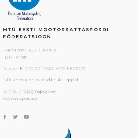
MTÜ EESTI MOOTORRATTASPORDI
FÖDERATSIOON
Pärnu mnt 160F II korrus,
11317 Tallinn
Telefon E-R 10:00-17:00: +372 682 5273
NB! Kontor on avatud kokkuleppel.
E-mail: info(at)msport.ee
www.msport.ee