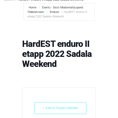
Home
Events - Eesti Mootorrattaspordi
Föderatsioon
Enduro
HardEST enduro II
etapp 2022 Sadala Weekend
HardEST enduro II
etapp 2022 Sadala
Weekend
+ Add to Google Calendar