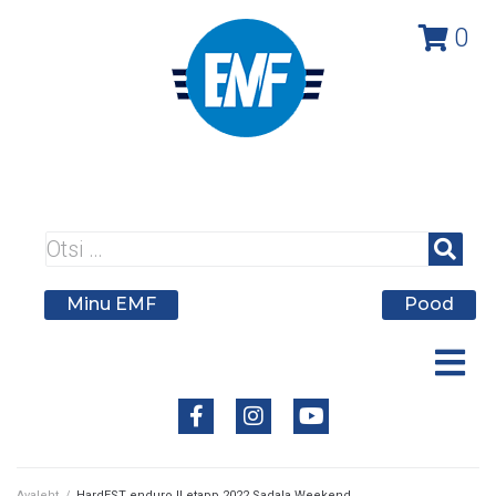
0
A member federation of
Minu EMF
Pood
Avaleht
/
HardEST enduro II etapp 2022 Sadala Weekend