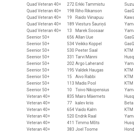
Quad Veteran 40+
272
Erkki Tammistu
Suzu
Quad Veteran 40+
198
Riho Rikanson
GasG
Quad Veteran 40+
19
Raido Viinapuu
Kawa
Quad Veteran 40+
189
Viesturs Šauriņš
Yam
Quad Veteran 40+
13
Marek Soosaar
Yam
Seenior 50+
656
Allan Uue
GasG
Seenior 50+
534
Veikko Koppel
GasG
Seenior 50+
530
Peeter Saal
KTM
Seenior 50+
331
Tarvi Männi
Husq
Seenior 50+
202
Argo Laherand
Yam
Seenior 50+
195
Valdek Haugas
KTM
Seenior 50+
15
Aivo Rabbi
KTM
Seenior 50+
113
Madis Pool
KTM
Seenior 50+
10
Toivo Nikopensius
Yam
Veteran 40+
835
Mairo Mäemets
Husq
Veteran 40+
77
kalev kriis
Beta
Veteran 40+
654
Vaido Kalm
KTM
Veteran 40+
520
Endrik Raal
Yam
Veteran 40+
411
Timmo Mõts
Husq
Veteran 40+
383
Joel Toome
Hon