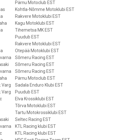
Pärnu Motoclub EST
as
Kohtla-Nõmme Motoklubi EST
da
Rakvere Motoklubi EST
aha
Kagu Motoklubi EST
da
Tihemetsa MK EST
Puudub EST
Rakvere Motoklubi EST
da
Otepää Motoklubi EST
varna
Sõmeru Racing EST
saki
Sõmeru Racing EST
varna
Sõmeru Racing EST
aha
Pärnu Motoclub EST
k Varg
Sadala Enduro Klubi EST
k Varg
Puudub EST
c
Elva Krossiklubi EST
Tõrva Motoklubi EST
Tartu Motokrossiklubi EST
saki
Seltec Racing EST
varna
KTL Racing klubi EST
c
KTL Racing klubi EST
da
HRC Eesti Racing Team EST