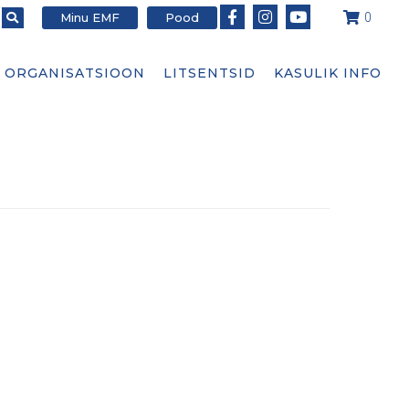
Minu EMF
Pood
0
ORGANISATSIOON
LITSENTSID
KASULIK INFO