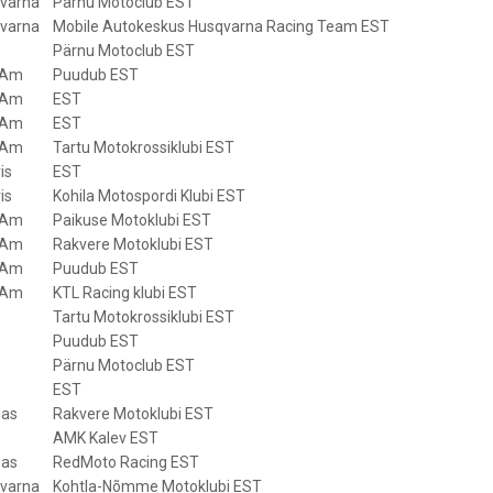
varna
Pärnu Motoclub EST
varna
Mobile Autokeskus Husqvarna Racing Team EST
Pärnu Motoclub EST
-Am
Puudub EST
-Am
EST
-Am
EST
-Am
Tartu Motokrossiklubi EST
is
EST
is
Kohila Motospordi Klubi EST
-Am
Paikuse Motoklubi EST
-Am
Rakvere Motoklubi EST
-Am
Puudub EST
-Am
KTL Racing klubi EST
Tartu Motokrossiklubi EST
Puudub EST
Pärnu Motoclub EST
EST
as
Rakvere Motoklubi EST
AMK Kalev EST
as
RedMoto Racing EST
varna
Kohtla-Nõmme Motoklubi EST