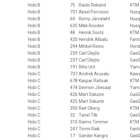
Hobi B
75
Raido Rekand
KTM
Hobi B
731
Aksel Porroson
Husq
Hobi B
64
Romy Järvelaht
Husq
Hobi B
635
Mikk Rooden
Husq
Hobi B
48
Henrik Soots
KTM
Hobi B
420
Hendrik Allsalu
Fanti
Hobi B
294
Mihkel Reino
Hon
Hobi B
239
Carl Ülejõe
GasG
Hobi B
237
Carl Ülejõe
GasG
Hobi B
191
Riho Unt
Yam
Hobi C
737
Andrek Arusalu
Kawa
Hobi C
678
Kaspar Räitsak
KTM
Hobi C
474
Deimon Jõesaar
Yam
Hobi C
426
Mart Saluste
GasG
Hobi C
425
Mart Saluste
GasG
Hobi C
350
Rait Oberg
KTM
Hobi C
32
Tanel Tilk
GasG
Hobi C
310
Raimo Timmer
KTM
Hobi C
247
Tormi Raik
Fanti
Hobi C
17
Sander Kangro
GasG