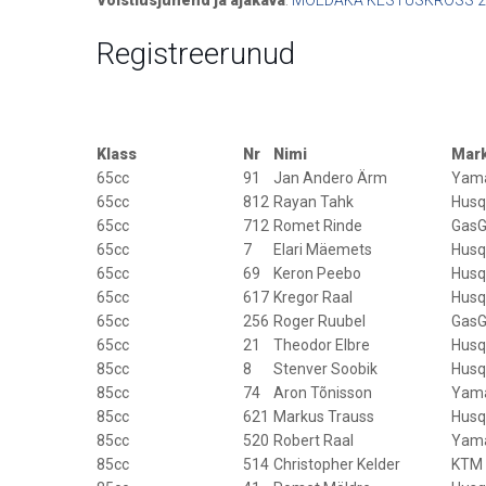
Registreerunud
Klass
Nr
Nimi
Mar
65cc
91
Jan Andero Ärm
Yam
65cc
812
Rayan Tahk
Husq
65cc
712
Romet Rinde
GasG
65cc
7
Elari Mäemets
Husq
65cc
69
Keron Peebo
Husq
65cc
617
Kregor Raal
Husq
65cc
256
Roger Ruubel
GasG
65cc
21
Theodor Elbre
Husq
85cc
8
Stenver Soobik
Husq
85cc
74
Aron Tõnisson
Yam
85cc
621
Markus Trauss
Husq
85cc
520
Robert Raal
Yam
85cc
514
Christopher Kelder
KTM