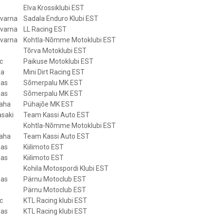
Elva Krossiklubi EST
varna
Sadala Enduro Klubi EST
varna
LL Racing EST
varna
Kohtla-Nõmme Motoklubi EST
Tõrva Motoklubi EST
c
Paikuse Motoklubi EST
da
Mini Dirt Racing EST
as
Sõmerpalu MK EST
as
Sõmerpalu MK EST
aha
Pühajõe MK EST
saki
Team Kassi Auto EST
Kohtla-Nõmme Motoklubi EST
aha
Team Kassi Auto EST
as
Kiilimoto EST
as
Kiilimoto EST
Kohila Motospordi Klubi EST
as
Pärnu Motoclub EST
Pärnu Motoclub EST
c
KTL Racing klubi EST
as
KTL Racing klubi EST