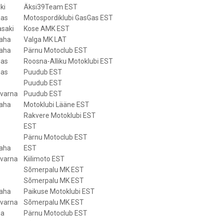
ki
Äksi39Team EST
as
Motospordiklubi GasGas EST
saki
Kose AMK EST
aha
Valga MK LAT
aha
Pärnu Motoclub EST
as
Roosna-Alliku Motoklubi EST
as
Puudub EST
Puudub EST
varna
Puudub EST
aha
Motoklubi Lääne EST
Rakvere Motoklubi EST
EST
Pärnu Motoclub EST
aha
EST
varna
Kiilimoto EST
Sõmerpalu MK EST
Sõmerpalu MK EST
aha
Paikuse Motoklubi EST
varna
Sõmerpalu MK EST
da
Pärnu Motoclub EST