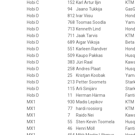
Hobi C
152
Karl Artur Iljin
KTM
Hobi D
94
Jaano Tukkija
GasG
Hobi D
812
Ivar Viisu
Hon
Hobi D
768
Toomas Soodla
Yam
Hobi D
713
Kenneth Lind
Hon
Hobi D
711
Jaak Tarvis
KTM
Hobi D
689
Aigar Viikoja
Beta
Hobi D
551
Karleen Randver
Hon
Hobi D
509
Kaupo Pakkas
Husq
Hobi D
383
Jüri Raal
Kawa
Hobi D
258
Andres Plaat
Husq
Hobi D
25
Kristjan Koobak
Yam
Hobi D
213
Petter Soomets
Star
Hobi D
115
Arli Sinijärv
Star
Hobi D
11
Herman Härma
Fanti
MX1
930
Madis Lepikov
KTM
MX1
77
hardi roosiorg
KTM
MX1
7
Raido Nei
Kawa
MX1
55
Sten-Kevin Toomela
Husq
MX1
46
Henri Möll
Fanti
MX1
454
Mikk Martin Lõhmus
Hon