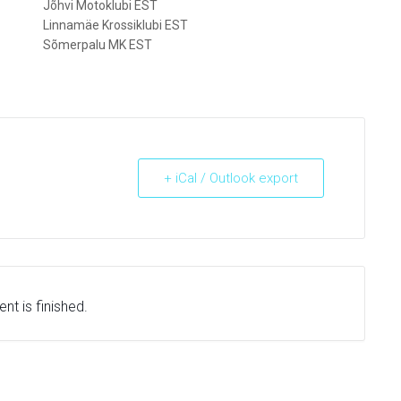
Jõhvi Motoklubi EST
Linnamäe Krossiklubi EST
Sõmerpalu MK EST
+ iCal / Outlook export
nt is finished.