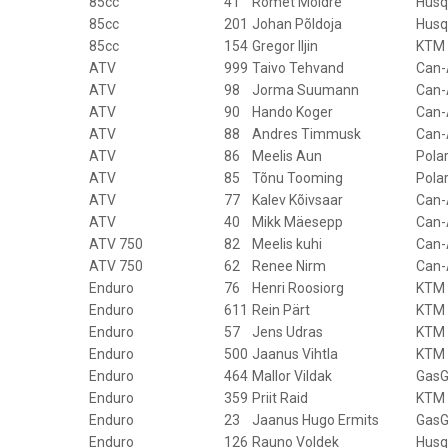
85cc
41
Romet Möldre
Husq
85cc
201
Johan Põldoja
Husq
85cc
154
Gregor Iljin
KTM
ATV
999
Taivo Tehvand
Can
ATV
98
Jorma Suumann
Can
ATV
90
Hando Koger
Can
ATV
88
Andres Timmusk
Can
ATV
86
Meelis Aun
Polar
ATV
85
Tõnu Tooming
Polar
ATV
77
Kalev Kõivsaar
Can
ATV
40
Mikk Mäesepp
Can
ATV 750
82
Meelis kuhi
Can
ATV 750
62
Renee Nirm
Can
Enduro
76
Henri Roosiorg
KTM
Enduro
611
Rein Pärt
KTM
Enduro
57
Jens Udras
KTM
Enduro
500
Jaanus Vihtla
KTM
Enduro
464
Mallor Vildak
GasG
Enduro
359
Priit Raid
KTM
Enduro
23
Jaanus Hugo Ermits
GasG
Enduro
126
Rauno Voldek
Husq