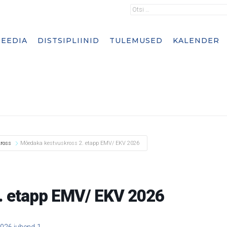
EEDIA
DISTSIPLIINID
TULEMUSED
KALENDER
ross
Mõedaka kestvuskross 2. etapp EMV/ EKV 2026
. etapp EMV/ EKV 2026
26 juhend-1