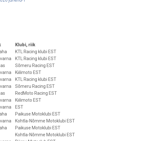
k
Klubi, riik
aha
KTL Racing klubi EST
varna
KTL Racing klubi EST
as
Sõmeru Racing EST
varna
Kiilimoto EST
varna
KTL Racing klubi EST
varna
Sõmeru Racing EST
as
RedMoto Racing EST
varna
Kiilimoto EST
varna
EST
aha
Paikuse Motoklubi EST
varna
Kohtla-Nõmme Motoklubi EST
aha
Paikuse Motoklubi EST
Kohtla-Nõmme Motoklubi EST