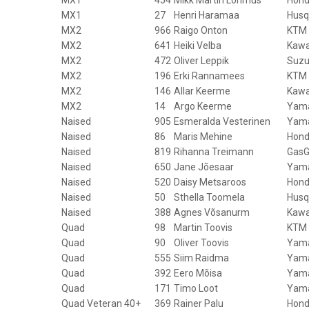
MX1
27
Henri Haramaa
Husq
MX2
966
Raigo Onton
KTM
MX2
641
Heiki Velba
Kawa
MX2
472
Oliver Leppik
Suzu
MX2
196
Erki Rannamees
KTM
MX2
146
Allar Keerme
Kawa
MX2
14
Argo Keerme
Yam
Naised
905
Esmeralda Vesterinen
Yam
Naised
86
Maris Mehine
Hon
Naised
819
Rihanna Treimann
GasG
Naised
650
Jane Jõesaar
Yam
Naised
520
Daisy Metsaroos
Hon
Naised
50
Sthella Toomela
Husq
Naised
388
Agnes Võsanurm
Kawa
Quad
98
Martin Toovis
KTM
Quad
90
Oliver Toovis
Yam
Quad
555
Siim Raidma
Yam
Quad
392
Eero Mõisa
Yam
Quad
171
Timo Loot
Yam
Quad Veteran 40+
369
Rainer Palu
Hon