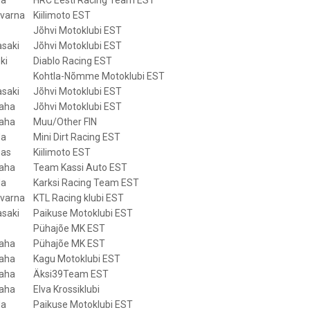
varna
Kiilimoto EST
Jõhvi Motoklubi EST
saki
Jõhvi Motoklubi EST
ki
Diablo Racing EST
Kohtla-Nõmme Motoklubi EST
saki
Jõhvi Motoklubi EST
aha
Jõhvi Motoklubi EST
aha
Muu/Other FIN
da
Mini Dirt Racing EST
as
Kiilimoto EST
aha
Team Kassi Auto EST
da
Karksi Racing Team EST
varna
KTL Racing klubi EST
saki
Paikuse Motoklubi EST
Pühajõe MK EST
aha
Pühajõe MK EST
aha
Kagu Motoklubi EST
aha
Äksi39Team EST
aha
Elva Krossiklubi
da
Paikuse Motoklubi EST