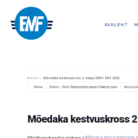
AVALEHT
M
A member federation of
Avaleht
/
Mõedaka kestvuskross 2. etapp EMV/ EKV 2026
Home
Events - Eesti Mootorrattaspordi Föderatsioon
Kestvusk
Mõedaka kestvuskross 2
Võistlusjuhend ja ajakava
:
MÕEDAKA KESTUSKROSS 20