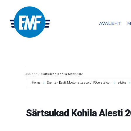
AVALEHT
M
A member federation of
Avaleht
/
Särtsukad Kohila Alesti 2025
Home
Events - Eesti Mootorrattaspordi Föderatsioon
e-bike
Särtsukad Kohila Alesti 