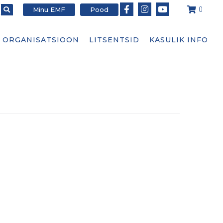
Minu EMF
Pood
0
ORGANISATSIOON
LITSENTSID
KASULIK INFO