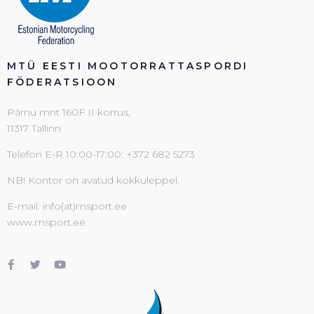
MTÜ EESTI MOOTORRATTASPORDI
FÖDERATSIOON
Pärnu mnt 160F II korrus,
11317 Tallinn
Telefon E-R 10:00-17:00: +372 682 5273
NB! Kontor on avatud kokkuleppel.
E-mail: info(at)msport.ee
www.msport.ee