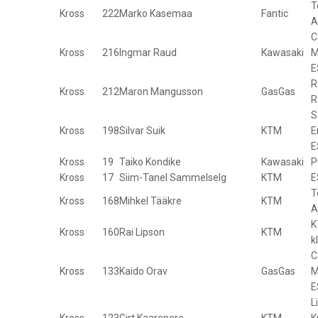
T
Kross
222
Marko Kasemaa
Fantic
A
C
Kross
216
Ingmar Raud
Kawasaki
M
E
R
Kross
212
Maron Mangusson
GasGas
R
S
Kross
198
Silvar Suik
KTM
E
E
Kross
19
Taiko Kondike
Kawasaki
P
Kross
17
Siim-Tanel Sammelselg
KTM
E
T
Kross
168
Mihkel Tääkre
KTM
A
K
Kross
160
Rai Lipson
KTM
k
C
Kross
133
Kaido Orav
GasGas
M
E
L
Kross
123
Girt Kaarepere
KTM
K