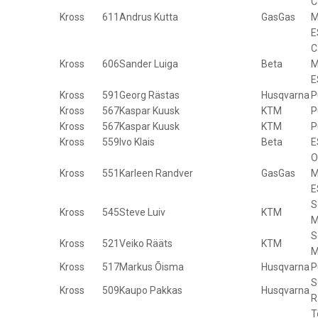
C
Kross
611
Andrus Kutta
GasGas
M
E
C
Kross
606
Sander Luiga
Beta
M
E
Kross
591
Georg Rästas
Husqvarna
P
Kross
567
Kaspar Kuusk
KTM
P
Kross
567
Kaspar Kuusk
KTM
P
Kross
559
Ivo Klais
Beta
E
O
Kross
551
Karleen Randver
GasGas
M
E
S
Kross
545
Steve Luiv
KTM
M
S
Kross
521
Veiko Rääts
KTM
M
Kross
517
Markus Õisma
Husqvarna
P
S
Kross
509
Kaupo Pakkas
Husqvarna
R
T