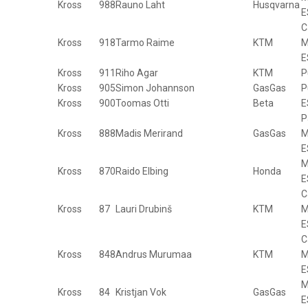
Kross
988
Rauno Laht
Husqvarna
E
C
Kross
918
Tarmo Raime
KTM
M
E
Kross
911
Riho Agar
KTM
P
Kross
905
Simon Johannson
GasGas
P
Kross
900
Toomas Otti
Beta
E
P
Kross
888
Madis Merirand
GasGas
M
E
M
Kross
870
Raido Elbing
Honda
E
C
Kross
87
Lauri Drubinš
KTM
M
E
C
Kross
848
Andrus Murumaa
KTM
M
E
M
Kross
84
Kristjan Vok
GasGas
E