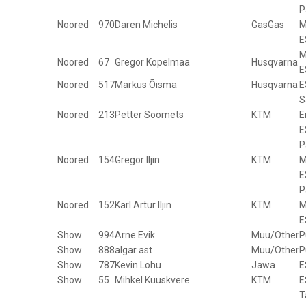
P
Noored
970
Daren Michelis
GasGas
M
E
M
Noored
67
Gregor Kopelmaa
Husqvarna
E
Noored
517
Markus Õisma
Husqvarna
E
S
Noored
213
Petter Soomets
KTM
E
E
P
Noored
154
Gregor Iljin
KTM
M
E
P
Noored
152
Karl Artur Iljin
KTM
M
E
Show
994
Arne Evik
Muu/Other
P
Show
888
algar ast
Muu/Other
P
Show
787
Kevin Lohu
Jawa
E
Show
55
Mihkel Kuuskvere
KTM
E
T