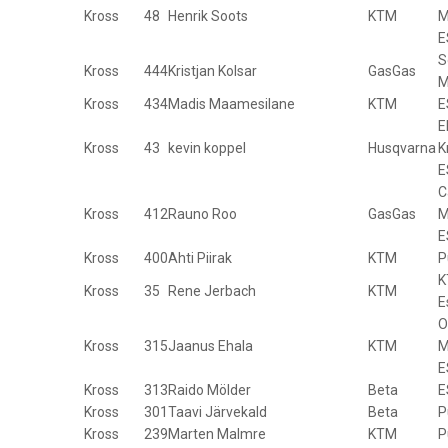
Kross
48
Henrik Soots
KTM
M
E
S
Kross
444
Kristjan Kolsar
GasGas
M
Kross
434
Madis Maamesilane
KTM
E
E
Kross
43
kevin koppel
Husqvarna
K
E
C
Kross
412
Rauno Roo
GasGas
M
E
Kross
400
Ahti Piirak
KTM
P
K
Kross
35
Rene Jerbach
KTM
E
O
Kross
315
Jaanus Ehala
KTM
M
E
Kross
313
Raido Mölder
Beta
E
Kross
301
Taavi Järvekald
Beta
P
Kross
239
Marten Malmre
KTM
P