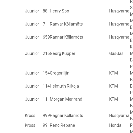
R
S
Juunior
88
Henry Soo
Husqvarna
M
M
Juunior
7
Ranvar Kõllamõts
Husqvarna
E
M
Juunior
659
Rannar Kõllamõts
Husqvarna
E
K
Juunior
216
Georg Kupper
GasGas
M
E
P
Juunior
154
Gregor Iljin
KTM
M
E
Juunior
114
Helmuth Riikoja
KTM
E
P
Juunior
11
Morgan Merirand
KTM
M
E
M
Kross
999
Ragnar Kõllamõts
Husqvarna
E
Kross
99
Reno Rebane
Honda
P
M