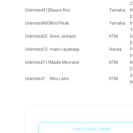
C
Unlimited
412
Rauno Roo
Yamaha
M
E
Unlimited
400
Ahti Piirak
Yamaha
P
T
Unlimited
25
Rene Jerbach
KTM
E
E
Unlimited
13
mairo raudsepp
Honda
P
P
Unlimited
111
Madis Merirand
KTM
M
E
S
Unlimited
1
Riho Lätm
KTM
M
+ Add to Google Calendar