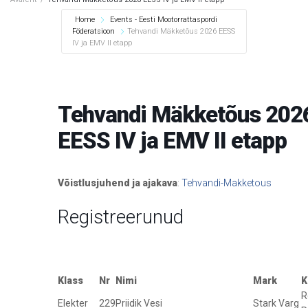
Home
Events - Eesti Mootorrattaspordi
Föderatsioon
Tehvandi Mäkketõus 2026 EESS
IV ja EMV II etapp
Tehvandi Mäkketõus 202
EESS IV ja EMV II etapp
Võistlusjuhend ja ajakava
:
Tehvandi-Makketous
Registreerunud
Klass
Nr
Nimi
Mark
K
R
Elekter
229
Priidik Vesi
Stark Varg