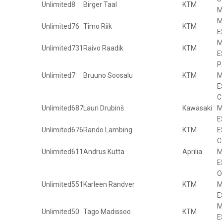
Unlimited
8
Birger Taal
KTM
M
M
Unlimited
76
Timo Riik
KTM
E
M
Unlimited
731
Raivo Raadik
KTM
E
P
Unlimited
7
Bruuno Soosalu
KTM
M
E
C
Unlimited
687
Lauri Drubinš
Kawasaki
M
E
Unlimited
676
Rando Lambing
KTM
E
C
Unlimited
611
Andrus Kutta
Aprilia
M
E
O
Unlimited
551
Karleen Randver
KTM
M
E
M
Unlimited
50
Tago Madissoo
KTM
E