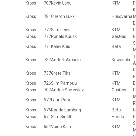
Kross
787
Kevin Lohu
KTM
P
K
Kross
78
Cheron Lukk
Husqvarna
M
E
Kross
777
Siim Leies
KTM
P
Kross
777
Ronald Kuusk
GasGas
E
S
Kross
77
Kalev Kriis
Beta
M
T
Kross
737
Andrek Arusalu
Kawasaki
A
R
Kross
737
Grete Tiks
KTM
R
Kross
726
Siim Pärnpuu
KTM
E
Kross
707
Andrei Samoylov
GasGas
P
M
Kross
677
Lauri Pöör
KTM
R
Kross
676
Rando Lambing
Beta
E
Kross
67
Siim Sinilill
Honda
P
S
Kross
654
Vaido Kalm
KTM
M