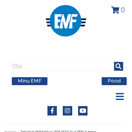
0
A member federation of
Minu EMF
Pood
Avaleht
/
Tehvandi Mäkketõus 2026 EESS IV ja EMV II etapp