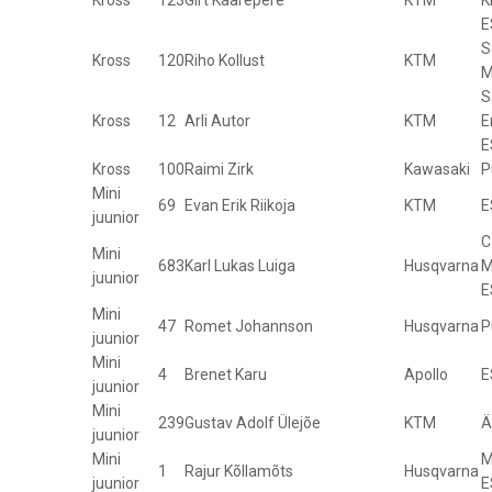
E
S
Kross
120
Riho Kollust
KTM
M
S
Kross
12
Arli Autor
KTM
E
E
Kross
100
Raimi Zirk
Kawasaki
P
Mini
69
Evan Erik Riikoja
KTM
E
juunior
C
Mini
683
Karl Lukas Luiga
Husqvarna
M
juunior
E
Mini
47
Romet Johannson
Husqvarna
P
juunior
Mini
4
Brenet Karu
Apollo
E
juunior
Mini
239
Gustav Adolf Ülejõe
KTM
Ä
juunior
Mini
M
1
Rajur Kõllamõts
Husqvarna
juunior
E