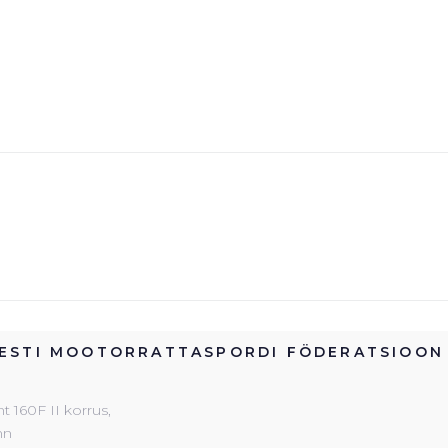
ESTI MOOTORRATTASPORDI FÖDERATSIOON
 160F II korrus,
inn