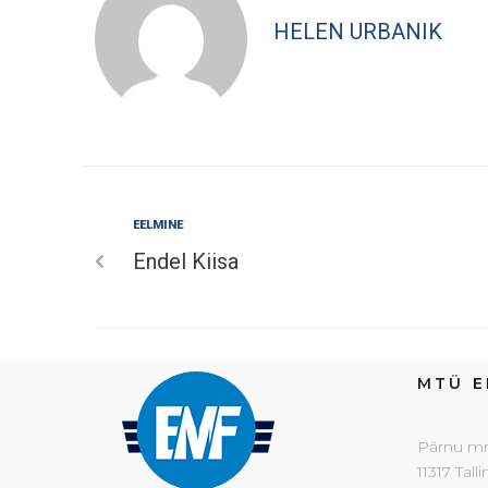
HELEN URBANIK
EELMINE
Endel Kiisa
MTÜ E
Pärnu mnt
11317 Tall