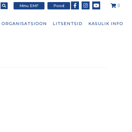
Minu EMF
Pood
0
ORGANISATSIOON
LITSENTSID
KASULIK INFO