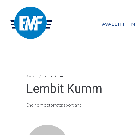
AVALEHT
M
A member federation of
Avaleht
/
Lembit Kumm
Lembit Kumm
Endine mootorrattasportlane