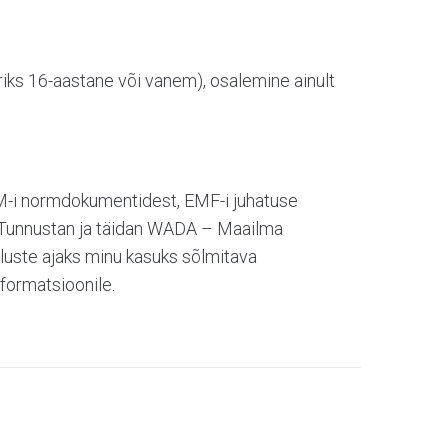
ariks 16-aastane või vanem), osalemine ainult
FIM-i normdokumentidest, EMF-i juhatuse
. Tunnustan ja täidan WADA – Maailma
luste ajaks minu kasuks sõlmitava
formatsioonile.