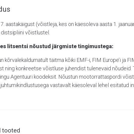
ldus
7. aastakäigust (võistleja, kes on käesoleva aasta 1. jaanu
distsipliini võistlustel.
es litsentsi nõustud järgmiste tingimustega:
n kõrvalekaldumatult täitma kõiki EMF-i, FIM Europe’i ja 
st ning konkreetse võistluse juhendist tulenevaid nõudeid
ingu Agentuuri koodeksit. Nõustun mootorrattaspordi võist
juhtumikindlustusega vastavalt käesoleval lehel esitatud in
 tooted