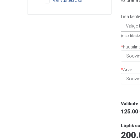
Rahvustekross
valuraha 
Lisa kehti
Valige f
(max file si
*
Füüsilin
*
Arve
Valikut
125.00
Lõplik 
200