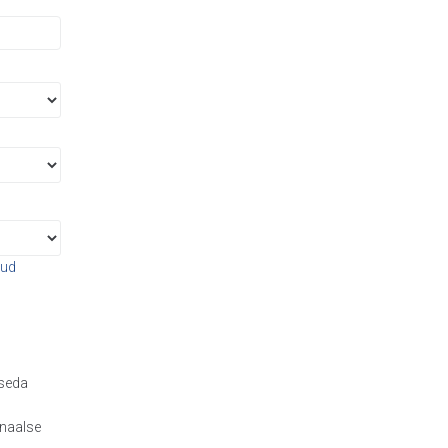
kud
 seda
onaalse