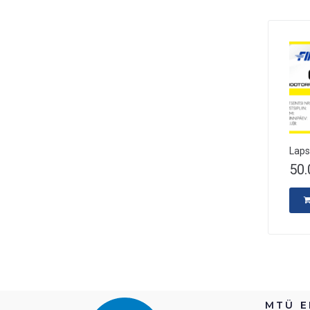
Laps
50
MTÜ E