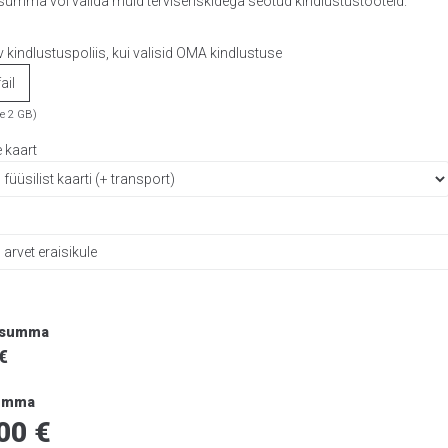
summa või valida muid terviseriskidega seotud kindlustustooteid.
v kindlustuspoliis, kui valisid OMA kindlustuse
ail
ze 2 GB)
e kaart
e summa
€
summa
.00
€