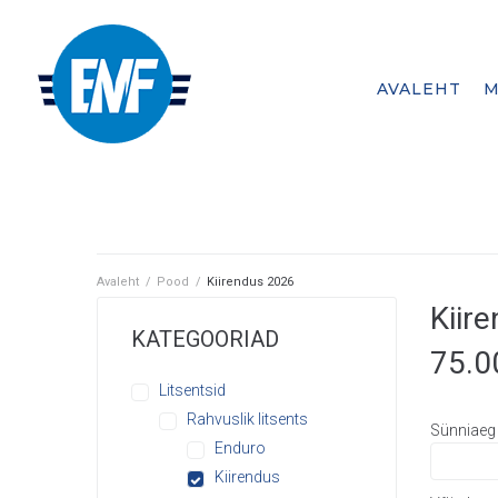
AVALEHT
M
A member federation of
Avaleht
/
Pood
/
Kiirendus 2026
Kiir
KATEGOORIAD
75.
Litsentsid
Rahvuslik litsents
Sünniaeg 
Enduro
Kiirendus