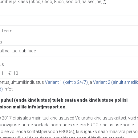
umber ja klass (50cc, 65cc, 85cc, soolod, naised jne)
*
us
us
netusjuhtumikindlustus
Variant 1 (kehtib 24/7)
ja
Variant 2 (ainult ametli
d)
infot
3 puhul (enda kindlustus) tuleb saata enda kindlustuse poliisi
sioon mailile info[at]msport.ee.
s 2017 ei sisalda mainitud kindlustused Valuraha kindlustuskaitset, vaid
soovija ise juurde soetada pöördudes selleks ERGO kindlustuse poole
go.ee või enda kontaktpersoon ERGOs), kus igaüks saab määrata pers