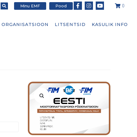
Minu EMF
Pood
0
ORGANISATSIOON
LITSENTSID
KASULIK INFO