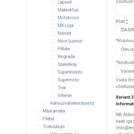
Võistlusn
Lapsed
Mäkketõus
Motokross
Klubi
*
MX Liiga
Naised
*
Klubilis
Noor/juunior
Pitbike
Ringrada
*
Kindlust
Speedway
Superlitsents
Supermoto
Vaata õn
võistluse
Trial
Veteran
Variant 
Rahvusvaheline litsents
informat
Määramata
NB! Alate
Piletid
saab iga 
Toetusklubi
(info@er