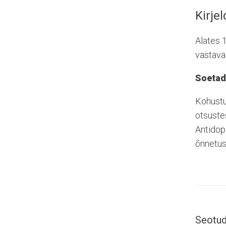
Kirje
Alates 1
vastava 
Soetad
Kohustu
otsuste
Antidop
õnnetus
Seotud