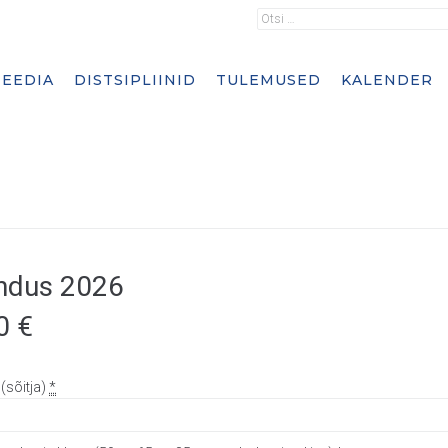
EEDIA
DISTSIPLIINID
TULEMUSED
KALENDER
endus 2026
00
€
(sõitja)
*